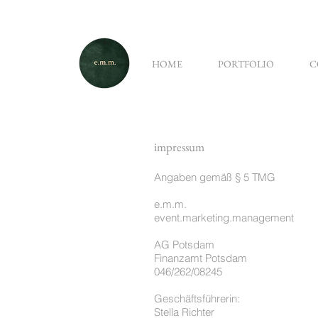
HOME
PORTFOLIO
C
impressum
Angaben gemäß § 5 TMG
e.m.m.
event.marketing.management
AG Potsdam
Finanzamt Potsdam
046/262/08245
Geschäftsführerin:
Stella Richter