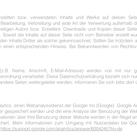
erstellten bzw. verwendeten Inhalte und Werke auf diesen Sei
g, Bearbeitung, Verbreitung und jede Art der Verwertung außerhalb
ligen Autors bzw. Erstellers. Downloads und Kopien dieser Seite s
 Soweit die Inhalte auf dieser Seite nicht vom Betreiber erstellt 
den Inhalte Dritter als solche gekennzeichnet. Sollten Sie trotzdem 
m einen entsprechenden Hinweis. Bei Bekanntwerden von Rechtsve
(z.B. Name, Anschrift, E-Mail-Adresse) werden von mir nur
ordnung verarbeitet. Diese Datenschutzerklärung bezieht sich nur 
andere Seiten weitergeleitet werden, informieren Sie sich bitte dor
lytics, einen Webanalysedienst der Google Inc.(Google). Google A
er gespeichert werden und die eine Analyse der Benutzung der Web
ationen über Ihre Benutzung dieser Website werden in der Regel an
hert. Mehr Informationen zum Umgang mit Nutzerdaten bei Googl
:
https://support.google.com/analytics/answer/6004245?hl=de