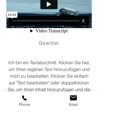
Gewitter
Ich bin ein Textabschnitt. Klicken Sie hier,
um Ihren eigenen Text hinzuzufügen und
mich zu bearbeiten. Klicken Sie einfach
auf "Text bearbeiten" oder doppelklicken
Sie, um Ihren Inhalt hinzuzufügen und die
Fonts zu ändern. Ziehen Sie mich an die
gewünschte Stelle auf Ihrer Seite.
Phone
Email