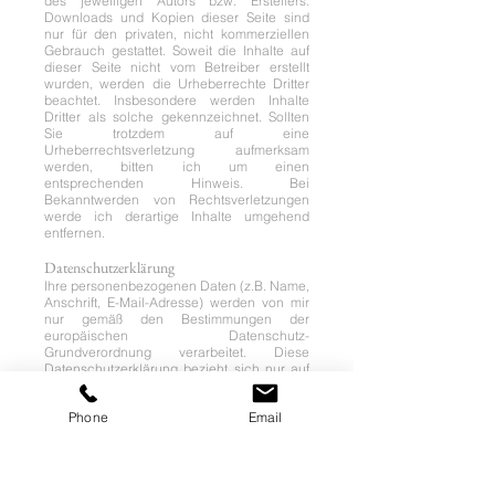
des jeweiligen Autors bzw. Erstellers.
Downloads und Kopien dieser Seite sind
nur für den privaten, nicht kommerziellen
Gebrauch gestattet. Soweit die Inhalte auf
dieser Seite nicht vom Betreiber erstellt
wurden, werden die Urheberrechte Dritter
beachtet. Insbesondere werden Inhalte
Dritter als solche gekennzeichnet. Sollten
Sie trotzdem auf eine
Urheberrechtsverletzung aufmerksam
werden, bitten ich um einen
entsprechenden Hinweis. Bei
Bekanntwerden von Rechtsverletzungen
werde ich derartige Inhalte umgehend
entfernen.
Datenschutzerklärung
Ihre personenbezogenen Daten (z.B. Name,
Anschrift, E-Mail-Adresse) werden von mir
nur gemäß den Bestimmungen der
europäischen Datenschutz-
Grundverordnung verarbeitet. Diese
Datenschutzerklärung bezieht sich nur auf
unsere Webseiten. Falls Sie über Links auf
unseren Seiten auf andere Seiten
Phone
Email
weitergeleitet werden, informieren Sie sich
bitte dort über den jeweiligen Umgang mit
Ihren Daten.
Webanalyse mit Google Analytics