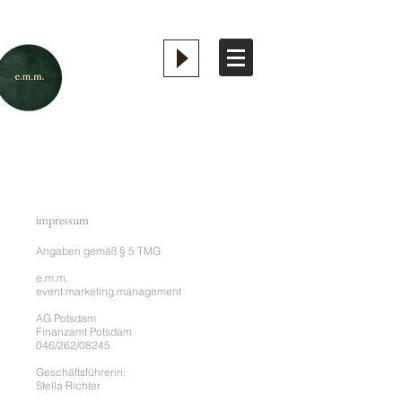
impressum
Angaben gemäß § 5 TMG
e.m.m.
event.marketing.management
AG Potsdam
Finanzamt Potsdam
046/262/08245
Geschäftsführerin:
Stella Richter